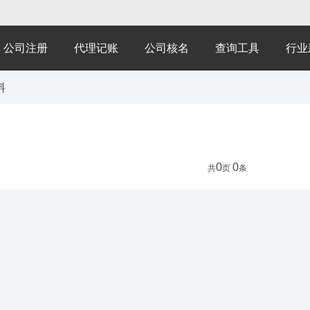
公司注册
代理记账
公司核名
查询工具
行业
料
0
0
共
页
条