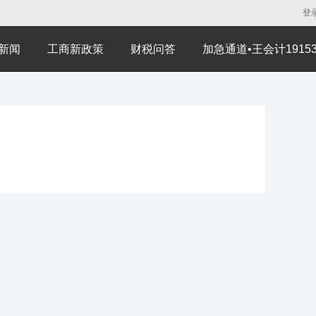
登
新闻
工商新政策
财税问答
加急通道•王会计191530