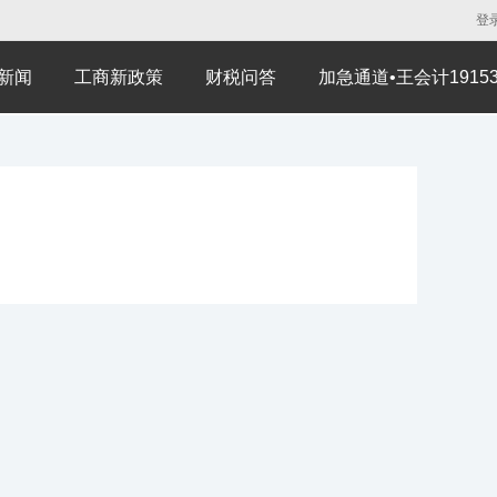
登
新闻
工商新政策
财税问答
加急通道•王会计191530