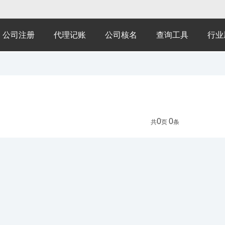
公司注册
代理记账
公司核名
查询工具
行业
0
0
共
页
条