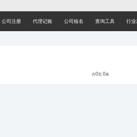
公司注册
代理记账
公司核名
查询工具
行业
0
0
共
页
条