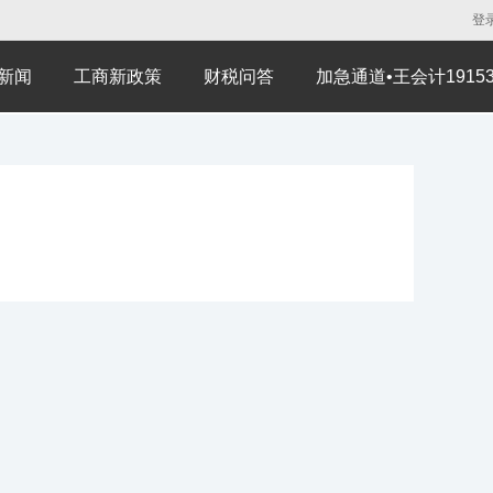
登
新闻
工商新政策
财税问答
加急通道•王会计191530