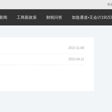
登
新闻
工商新政策
财税问答
加急通道•王会计191530
2022-11-08
2022-04-11