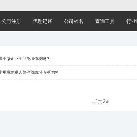
公司注册
代理记账
公司核名
查询工具
行业
模小微企业全部免增值税吗？
小规模纳税人暂停预缴增值税详解
1
2
共
页
条