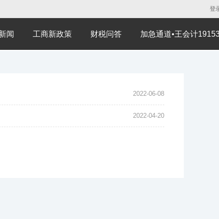
登
新闻
工商新政策
财税问答
加急通道•王会计191530
2022-06-08
2022-04-20