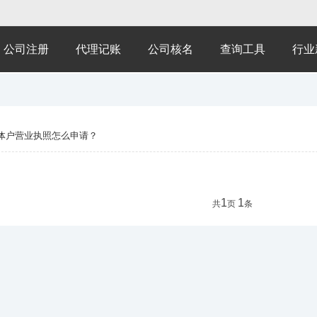
公司注册
代理记账
公司核名
查询工具
行业
体户营业执照怎么申请？
1
1
共
页
条