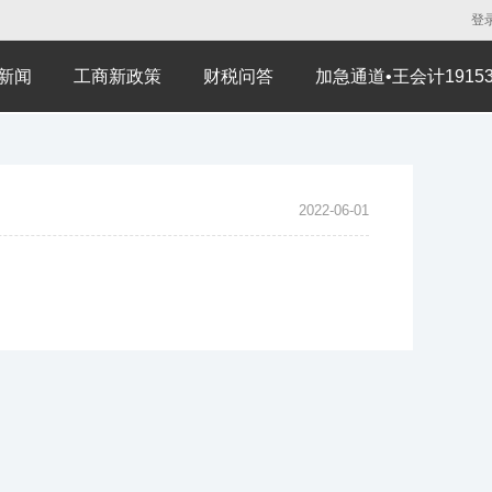
登
新闻
工商新政策
财税问答
加急通道•王会计191530
2022-06-01