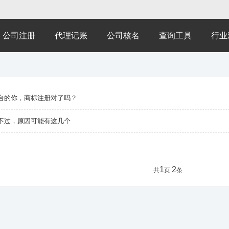
公司注册
代理记账
公司核名
查询工具
行业
台的你，商标注册对了吗？
不过，原因可能有这几个
1
2
共
页
条