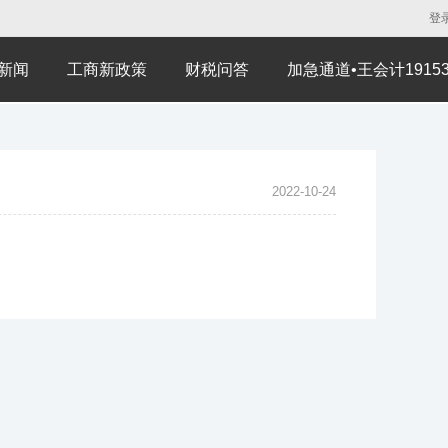
登
新闻
工商新政策
财税问答
加急通道•王会计191530
2022-10-24