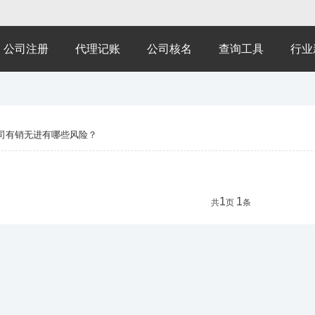
公司注册
代理记账
公司核名
查询工具
行业
司有销无进有哪些风险？
1
1
共
页
条