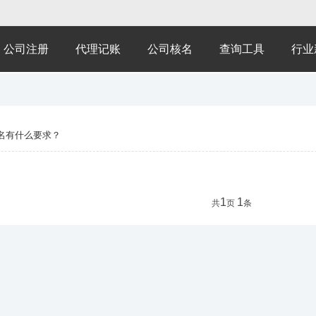
公司注册
代理记账
公司核名
查询工具
行业
名有什么要求？
1
1
共
页
条