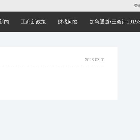
登
新闻
工商新政策
财税问答
加急通道•王会计191530
2023-03-01