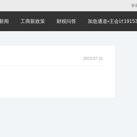
登
新闻
工商新政策
财税问答
加急通道•王会计191530
2023-07-21