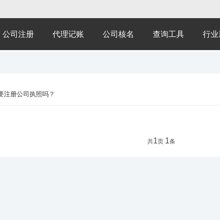
公司注册
代理记账
公司核名
查询工具
行业
要注册公司执照吗？
1
1
共
页
条