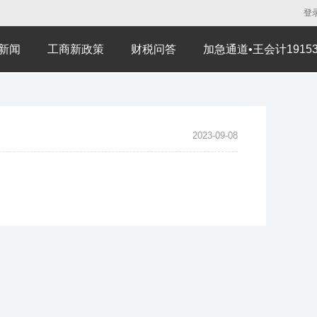
登
新闻
工商新政策
财税问答
加急通道•王会计191530
2023-09-08