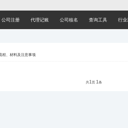
公司注册
代理记账
公司核名
查询工具
行业
流程、材料及注意事项
1
1
共
页
条