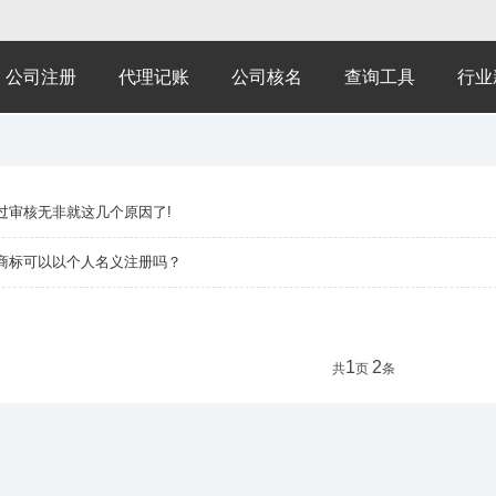
公司注册
代理记账
公司核名
查询工具
行业
过审核无非就这几个原因了!
商标可以以个人名义注册吗？
1
2
共
页
条