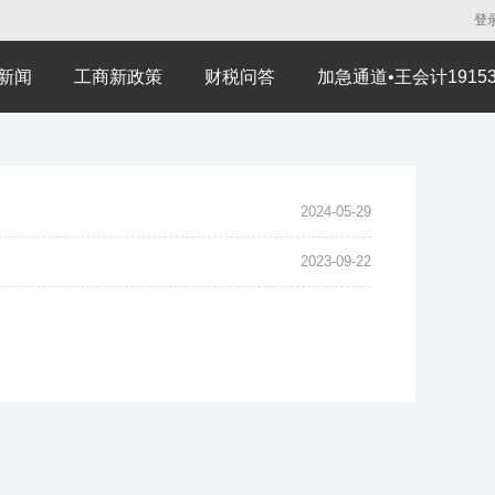
登
新闻
工商新政策
财税问答
加急通道•王会计191530
2024-05-29
2023-09-22