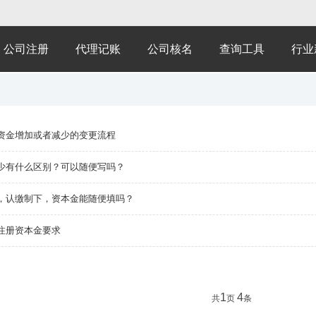
公司注册
代理记账
公司核名
查询工具
行业
资金增加或者减少的变更流程
少有什么区别？可以随便写吗？
，认缴制下，资本金能随便填吗？
注册资本金要求
1
4
共
页
条