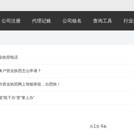
公司注册
代理记账
公司核名
查询工具
行业
业执照电话
体户营业执照怎么申请？
办营业执照网上智能审批，出照快！
“线下办”变“掌上办”
1
4
共
页
条