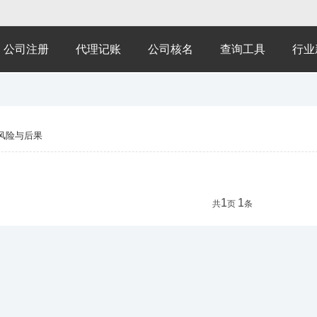
公司注册
代理记账
公司核名
查询工具
行业
风险与后果
1
1
共
页
条