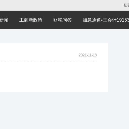
登
新闻
工商新政策
财税问答
加急通道•王会计191530
2021-11-18