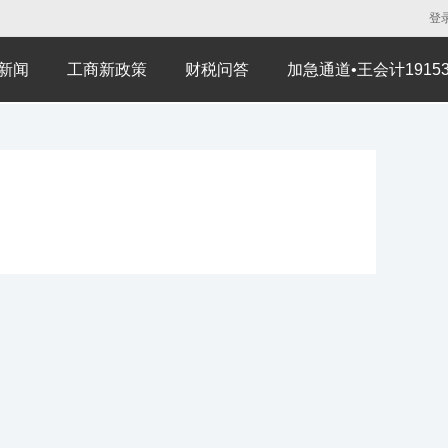
登
新闻
工商新政策
财税问答
加急通道•王会计191530