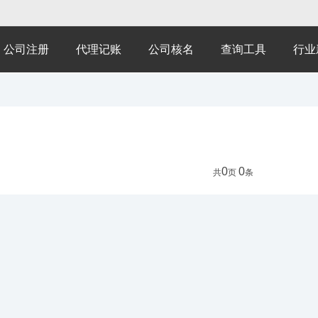
公司注册
代理记账
公司核名
查询工具
行业
0
0
共
页
条