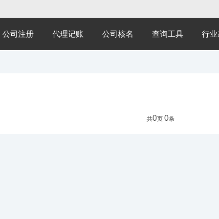
公司注册
代理记账
公司核名
查询工具
行业
0
0
共
页
条