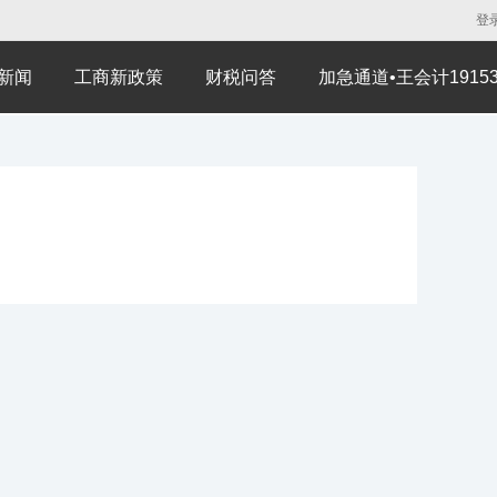
登
新闻
工商新政策
财税问答
加急通道•王会计191530