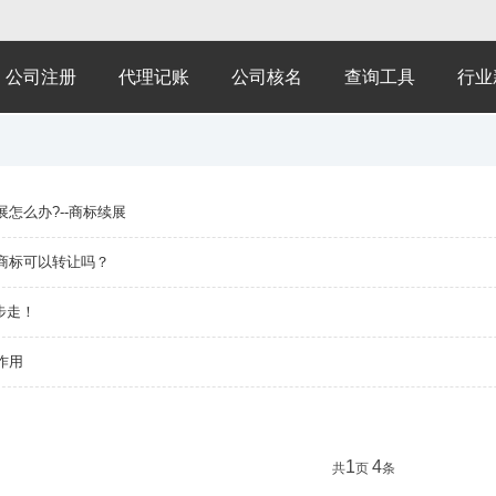
公司注册
代理记账
公司核名
查询工具
行业
怎么办?--商标续展
商标可以转让吗？
步走！
作用
1
4
共
页
条