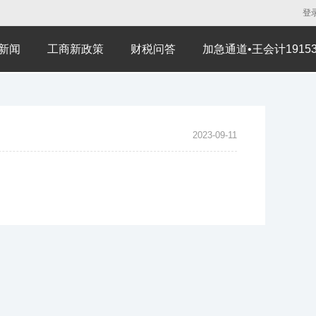
登
新闻
工商新政策
财税问答
加急通道•王会计191530
2023-09-11