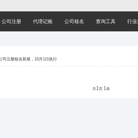
公司注册
代理记账
公司核名
查询工具
行业
公司注册核名新规，10月1日执行
1
1
共
页
条