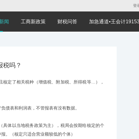
登
新闻
工商新政策
财税问答
加急通道•王会计191530
报税吗？
且核定了相关税种（增值税、附加税、所得税等…），
产负债表和利润表，不管报表有没有数据。
（具体以当地税务政策为主），税局会按期给核定的个
申报。（核定只适合营业额较低的个体）