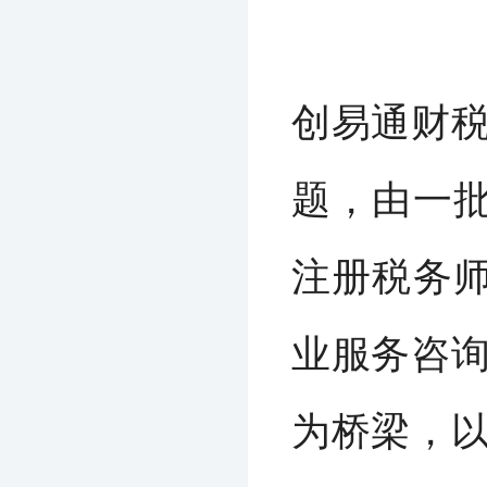
创易通财税
题，由一
注册税务
业服务咨询
为桥梁，以