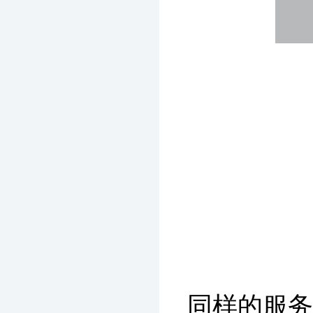
同样的服务