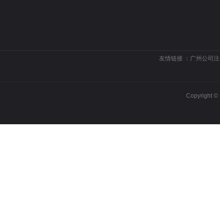
友情链接 ：
广州公司注
Copyrigh