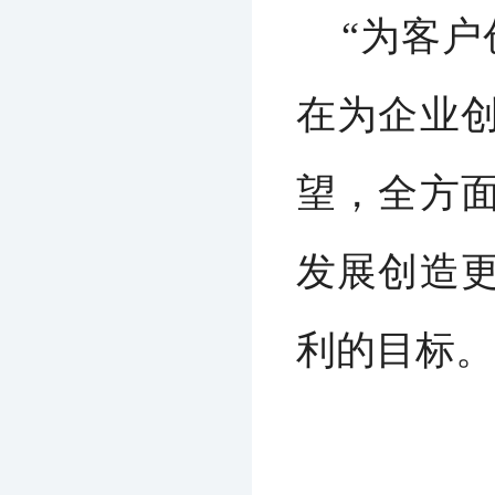
    “为客户创造价值，为员工创造平台”。创易通财税旨
在为企业
望，全方
发展创造
利的目标。  