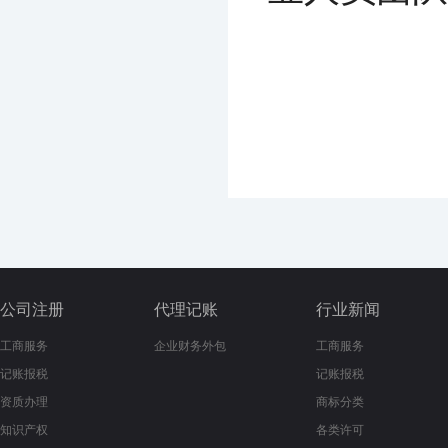
公司注册
代理记账
行业新闻
工商服务
企业财务外包
工商服务
记账报税
记账报税
资质办理
商标分类
知识产权
各类许可