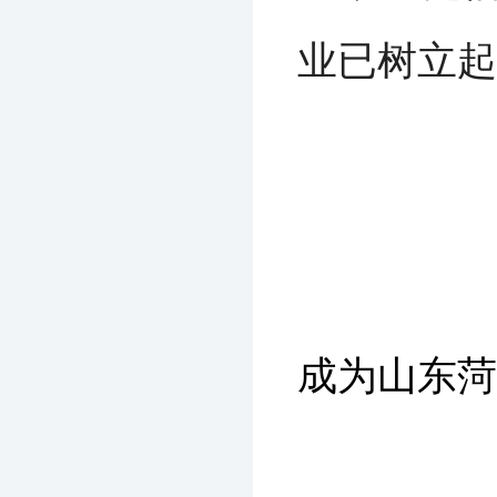
业已树立起
成为山东菏