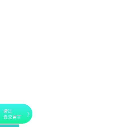
请进
提交留言