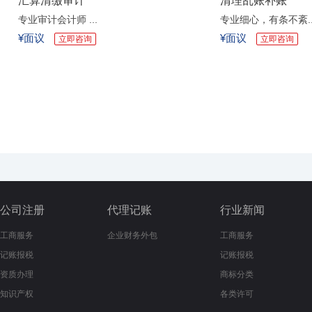
汇算清缴审计
清理乱账补账
专业审计会计师 ...
专业细心，有条不紊..
¥面议
¥面议
立即咨询
立即咨询
公司注册
代理记账
行业新闻
工商服务
企业财务外包
工商服务
记账报税
记账报税
资质办理
商标分类
知识产权
各类许可