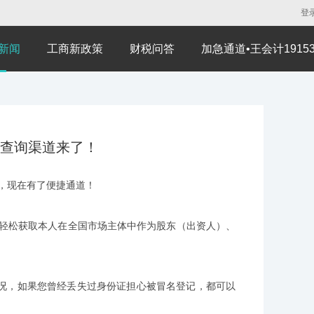
登
新闻
工商新政策
财税问答
加急通道•王会计191530
查询渠道来了！
，现在有了便捷通道！
可轻松获取本人在全国市场主体中作为股东（出资人）、
，如果您曾经丢失过身份证担心被冒名登记，都可以