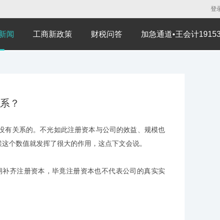
登
新闻
工商新政策
财税问答
加急通道•王会计191530
系？
有关系的。不光如此注册资本与公司的效益、规模也
候这个数值就发挥了很大的作用，这点下文会说。
补齐注册资本，毕竟注册资本也不代表公司的真实实