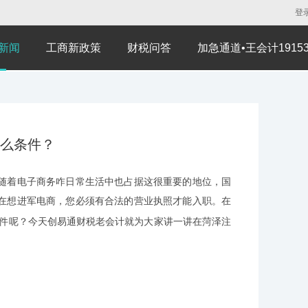
登
新闻
工商新政策
财税问答
加急通道•王会计191530
么条件？
着电子商务咋日常生活中也占据这很重要的地位，国
在想进军电商，您必须有合法的营业执照才能入职。在
件呢？今天创易通财税老会计就为大家讲一讲在菏泽注