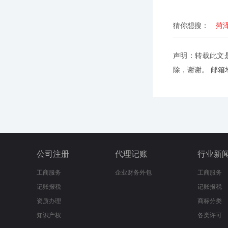
猜你想搜：
菏
声明：转载此文
除，谢谢。 邮箱地址
公司注册
代理记账
行业新
工商服务
企业财务外包
工商服务
记账报税
记账报税
资质办理
商标分类
知识产权
各类许可