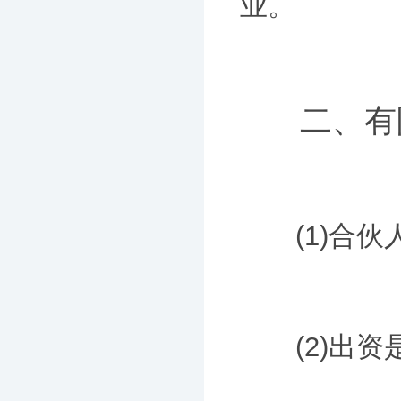
业。
二、有
(1)合伙
(2)出资是