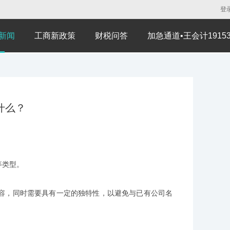
登
新闻
工商新政策
财税问答
加急通道•王会计191530
什么？
等类型。
容，同时需要具有一定的独特性，以避免与已有公司名