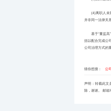
(4)离职人未
并非同一法律关
基于“董监高”
括以配合完成公
公司治理方式的
猜你想搜：
公
声明：转载此文
除，谢谢。 邮箱地址