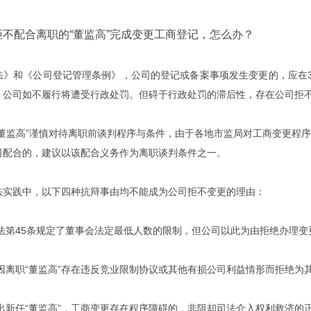
配合离职的“董监高”完成变更工商登记，怎么办？
和《公司登记管理条例》，公司的登记或备案事项发生变更的，应在3
，公司如不履行将遭受行政处罚。但碍于行政处罚的滞后性，存在公司拒
监高”谨慎对待离职前谈判程序与条件，由于各地市监局对工商变更程序
司配合的，建议以该配合义务作为离职谈判条件之一。
践中，以下四种抗辩事由均不能成为公司拒不变更的理由：
法第45条规定了董事会法定最低人数的限制，但公司以此为由拒绝办理变
因离职“董监高”存在违反竞业限制协议或其他有损公司利益情形而拒绝为
出新任“董监高”，工商变更存在程序障碍的，非阻却司法介入权利救济的