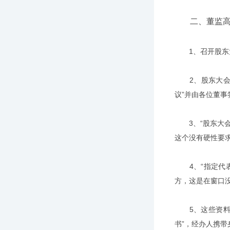
二、董监高
1、召开股东大
2、股东大会结
议”并由各位董事
3、“股东大会会
这个没有硬性要求
4、“指定代表
方，这是在窗口
5、这些资料都
书”，经办人携