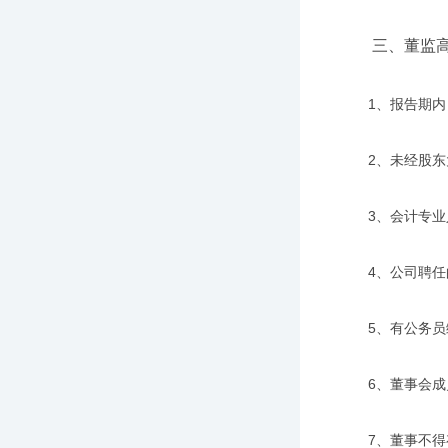
三、董监高
1、报告期内，
2、未经股东大
3、会计专业人
4、公司聘任的
5、有公务员编
6、董事会成员
7、董事不得存