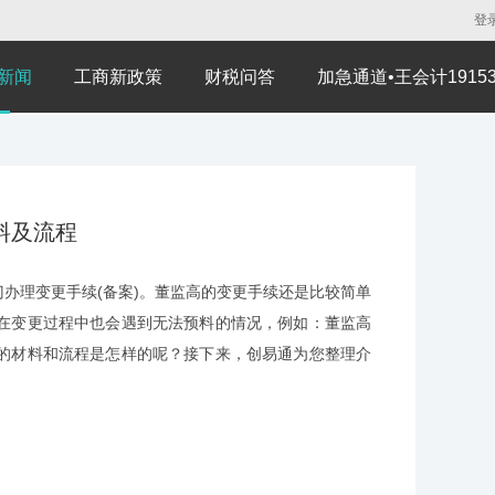
登
新闻
工商新政策
财税问答
加急通道•王会计191530
料及流程
理变更手续(备案)。董监高的变更手续还是比较简单
在变更过程中也会遇到无法预料的情况，例如：董监高
的材料和流程是怎样的呢？接下来，创易通为您整理介