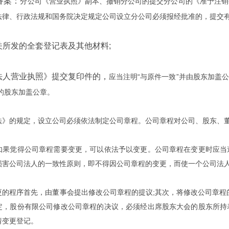
备案：
分公司《营业执照》副本、撤销分公司的提交分公司的《准予注销
法律、行政法规和国务院决定规定公司设立分公司必须报经批准的，提交有
关所发的全套登记表及其他材料;
法人营业执照》提交复印件的，
应当注明“与原件一致”并由股东加盖
的股东加盖公章。
的规定，设立公司必须依法制定公司章程。公司章程对公司、股东、董
觉得公司章程需要变更，可以依法予以变更。公司章程在变更时应当遵
损害公司法人的一致性原则，即不得因公司章程的变更，而使一个公司法
程序首先，由董事会提出修改公司章程的提议;其次，将修改公司章程的
定，股份有限公司修改公司章程的决议，必须经出席股东大会的股东所持
请变更登记。