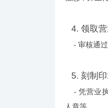
4. 领取
- 审核
5. 刻制
- 凭营
人章等。