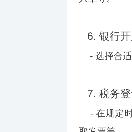
6. 银行
- 选择
7. 税务
- 在规
取发票等。