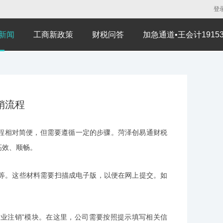
登
新闻
工商新政策
财税问答
加急通道•王会计191530
销流程
程相对简便，但需要遵循一定的步骤。菏泽创易通财税
高效、顺畅。
等。这些材料需要扫描成电子版，以便在网上提交。如
。
企业注销”模块。在这里，公司需要按照提示填写相关信