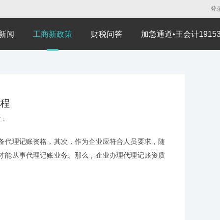
登
新闻
工商新政策
财税问答
加急通道•王会计191530
程
数：
代理记账资格，其次，作为企业应符合人员要求，随
才能从事代理记账业务。那么，企业办理代理记账资质