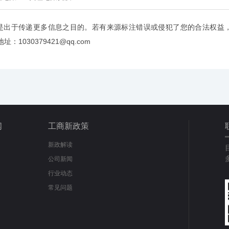
是出于传递更多信息之目的。若有来源标注错误或侵犯了您的合法权益
：1030379421@qq.com
闻
工商新政策
新政解读
公司新闻
行业动态
常见问题