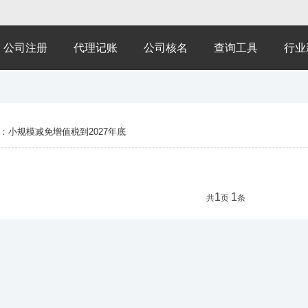
公司注册
代理记账
公司核名
查询工具
行业
：小规模减免增值税到2027年底
1
1
共
页
条