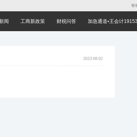
登
新闻
工商新政策
财税问答
加急通道•王会计191530
2023-08-02