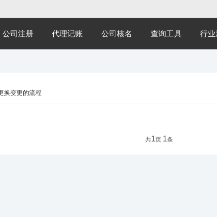
公司注册
代理记账
公司核名
查询工具
行业
更换变更的流程
1
1
共
页
条