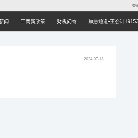
登
新闻
工商新政策
财税问答
加急通道•王会计191530
2024-07-18