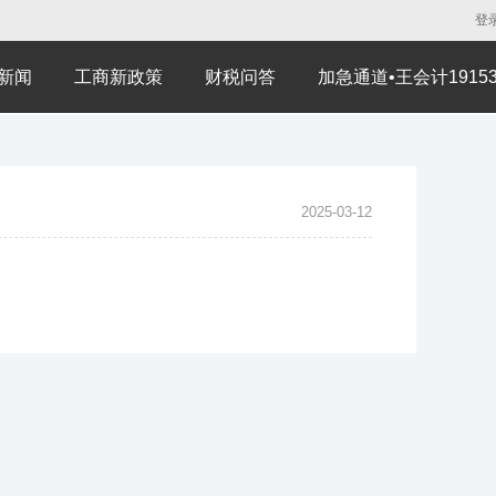
登
新闻
工商新政策
财税问答
加急通道•王会计191530
2025-03-12