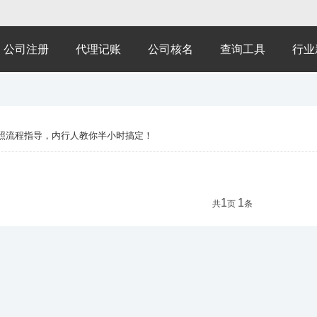
公司注册
代理记账
公司核名
查询工具
行业
照流程指导，内行人教你半小时搞定！
1
1
共
页
条