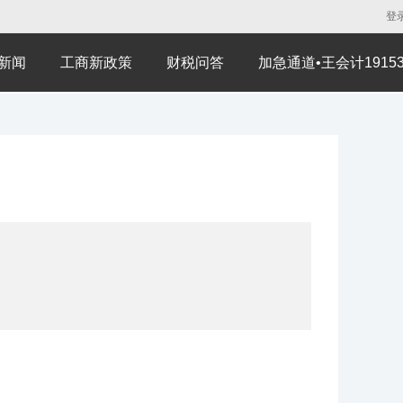
登
新闻
工商新政策
财税问答
加急通道•王会计191530