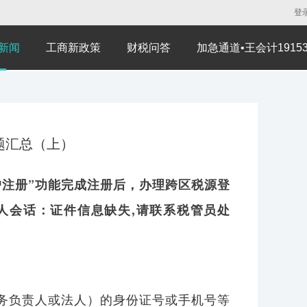
登
新闻
工商新政策
财税问答
加急通道•王会计191530
题汇总（上）
户注册”功能完成注册后，办理跨区税源登
人会话：证件信息缺失,请联系税管员处
务负责人或法人）的身份证号或手机号等