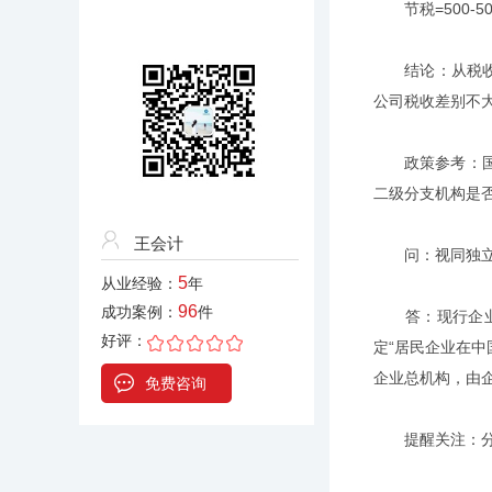
节税=500-50
结论：从税收考
公司税收差别不
政策参考：国家
二级分支机构是
王会计
问：视同独立纳
5
从业经验：
年
96
成功案例：
件
答：现行企业所
好评：
定“居民企业在
企业总机构，由
免费咨询
提醒关注：分公