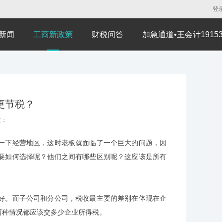
登
新闻
工商新政策
财税问答
加急通道•王会计191530
更节税？
数：
下经营地区，这时老板就面临了一个巨大的问题，因
要如何选择呢？他们之间有哪些区别呢？这应该是所有
。而子公司和分公司，税收最主要的差别在体现在企
两种情况都应该交多少企业所得税。