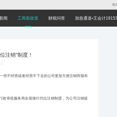
登
新闻
工商新政策
财税问答
加急通道•王会计191530
位注销”制度！
数：
为了一些不经营或者经营不下去的公司更加方便注销而颁布
政审批服务局全面推行代位注销制度，为公司注销提