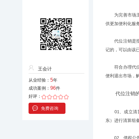
为完善市场主体
供更加便利化服
代位注销是指因
记的，可以由该
符合办理代位注
王会计
便利退出市场，解
5
从业经验：
年
96
成功案例：
件
代位注销的
好评：
免费咨询
01、成立清算
东）进行清算组
02、债权公告