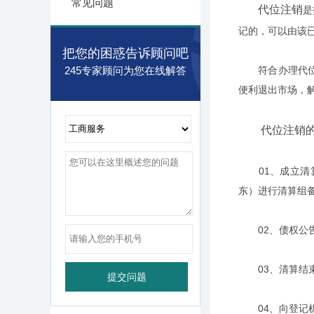
常见问题
代位注销
是
记的，可以由该
把您的困惑告诉顾问吧
245专家顾问为您在线解答
符合办理代位注
便利退出市场，解
代位注销的
01、成立清算
东）进行清算组
02、债权公告
03、清算结束
04、向登记机