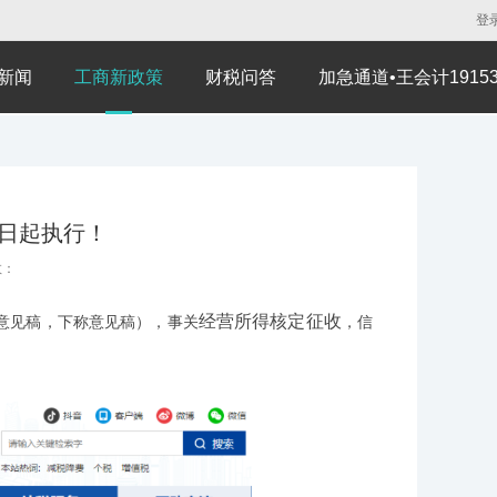
登
新闻
工商新政策
财税问答
加急通道•王会计191530
1日起执行！
数：
经营所得核定征收
意见稿，下称意见稿），事关
，信