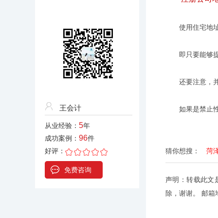
使用住宅地址
即只要能够提供
还要注意，并不
王会计
如果是禁止性的
5
从业经验：
年
96
成功案例：
件
好评：
猜你想搜：
菏
免费咨询
声明：转载此文
除，谢谢。 邮箱地址