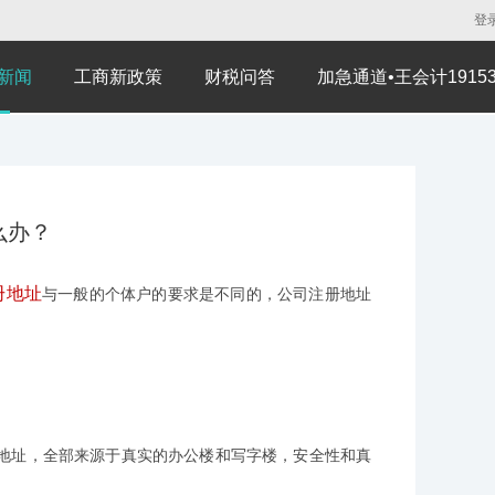
登
新闻
工商新政策
财税问答
加急通道•王会计191530
么办？
册地址
与一般的个体户的要求是不同的，公司注册地址
址，全部来源于真实的办公楼和写字楼，安全性和真