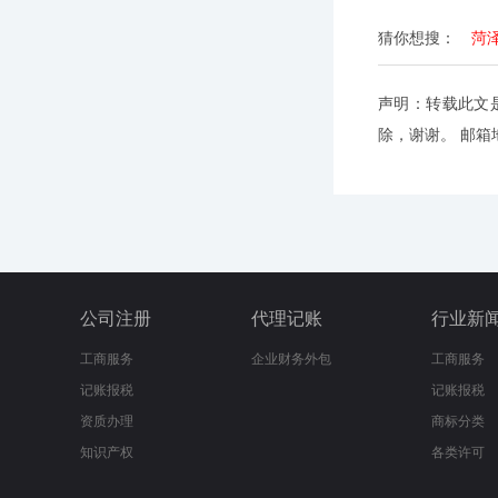
猜你想搜：
菏
声明：转载此文
除，谢谢。 邮箱地址
公司注册
代理记账
行业新
工商服务
企业财务外包
工商服务
记账报税
记账报税
资质办理
商标分类
知识产权
各类许可