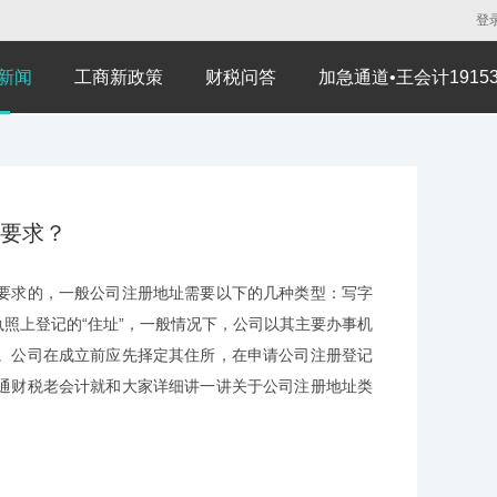
登
新闻
工商新政策
财税问答
加急通道•王会计191530
要求？
要求的，一般公司注册地址需要以下的几种类型：写字
照上登记的“住址”，一般情况下，公司以其主要办事机
。公司在成立前应先择定其住所，在申请公司注册登记
通财税老会计就和大家详细讲一讲关于公司注册地址类