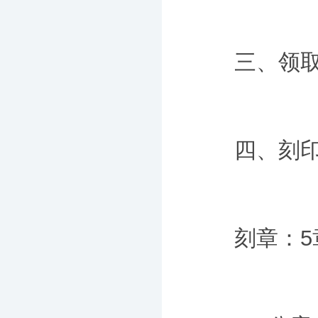
三、领取营
四、刻印
刻章：5章