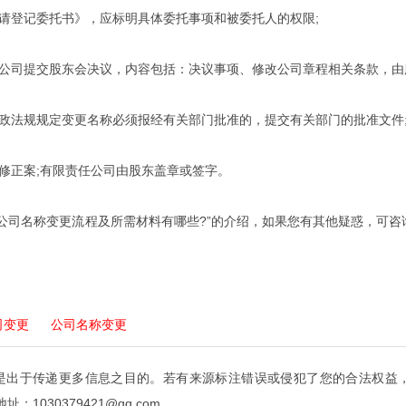
登记委托书》，应标明具体委托事项和被委托人的权限;
司提交股东会决议，内容包括：决议事项、修改公司章程相关条款，由
法规规定变更名称必须报经有关部门批准的，提交有关部门的批准文件
正案;有限责任公司由股东盖章或签字。
名称变更流程及所需材料有哪些?”的介绍，如果您有其他疑惑，可咨询创易
。
司变更
公司名称变更
是出于传递更多信息之目的。若有来源标注错误或侵犯了您的合法权益
：1030379421@qq.com