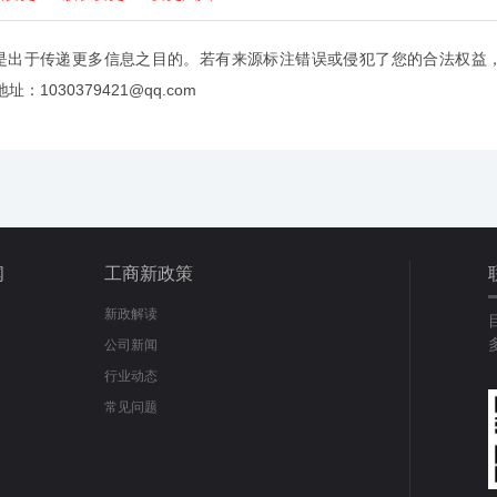
是出于传递更多信息之目的。若有来源标注错误或侵犯了您的合法权益
：1030379421@qq.com
闻
工商新政策
新政解读
公司新闻
行业动态
常见问题