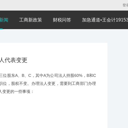
登
新闻
工商新政策
财税问答
加急通道•王会计191530
人代表变更
股东A、B、C，其中A为公司法人持股60%，B和C
人职位，股权不变。办理法人变更，需要到工商部门办理
法人变更的一些事项：